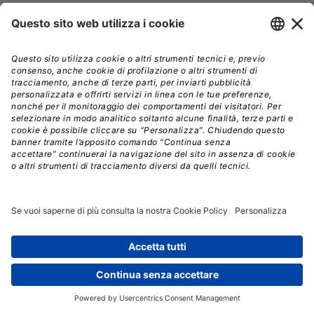
Reti di idranti
Sistemi antincendio Reti di idranti
cartaceo
39,00€
Efficienza nei lavori pubblici
cartaceo
58,00€
De terraemotu
cartaceo