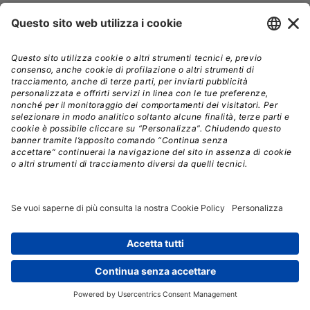
Reti di idranti
Sistemi antincendio Reti di idranti
cartaceo
39,00€
Efficienza nei lavori pubblici
cartaceo
58,00€
De terraemotu
cartaceo