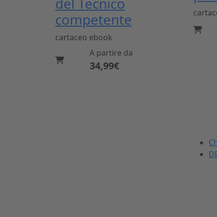
del Tecnico
carta
competente
cartaceo
ebook
A partire da
34,99€
La DEI
Dal 1869 nel settore
Ch
dell'ingegneria civile e
DE
dell'architettura.
Sviluppiamo, realizziamo e
commercializziamo potenti
strumenti per gli operatori
del mondo delle costruzioni.