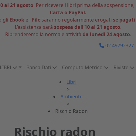
10 al 21 agosto
. Per ricevere i libri prima della sospensione,
Carta o PayPal.
o gli
Ebook
e i
File
saranno regolarmente erogati
se pagati
L’assistenza sarà
sospesa dall’10 al 21 agosto
.
Riprenderemo la normale attività
da lunedì 24 agosto
.
02 49792327
LIBRI
Banca Dati
Computo Metrico
Riviste
Libri
>
Ambiente
>
Rischio Radon
Rischio radon