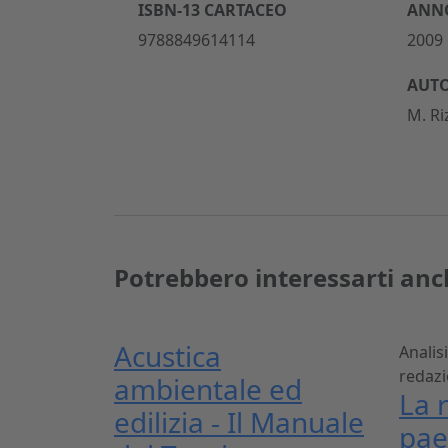
ISBN-13 CARTACEO
ANNO
9788849614114
2009
AUT
M. Ri
Potrebbero interessarti anc
Acustica
Analisi
redazi
ambientale ed
La 
edilizia - Il Manuale
pae