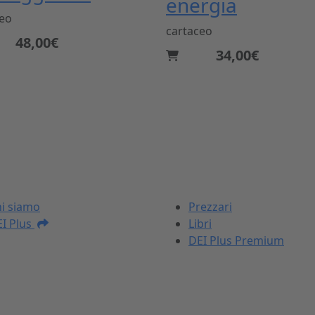
energia
ceo
cartaceo
48,00€
34,00€
I NOSTRI PRODOTTI
i siamo
Prezzari
I Plus
Libri
DEI Plus Premium