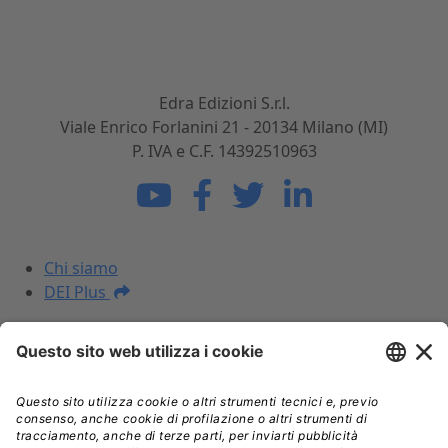
dell'architettura. Sviluppiamo, realizziamo e
commercializziamo potenti strumenti per gli
operatori del mondo delle costruzioni.
Edra Edizioni S.r.l.
Viale Enrico Forlanini 21 - 20134 Milano (MI)
P. IVA e C.F. 14392510963
La DEI
Chi siamo
DEI Plus
I NOSTRI PRODOTTI
Prezzari
Libri
DEI Plus Premium
INFORMAZIONI LEGALI