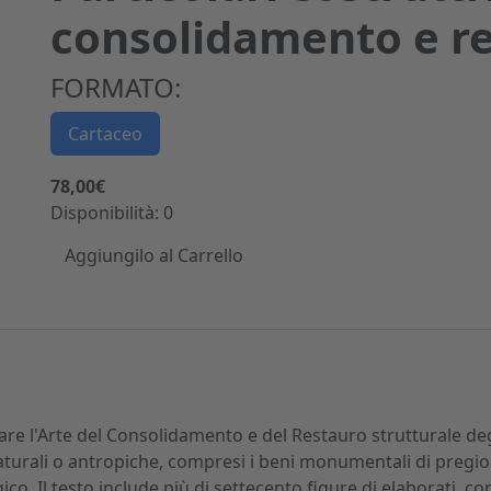
consolidamento e r
FORMATO:
Cartaceo
78,00€
Disponibilità: 0
Aggiungilo al Carrello
lgare l'Arte del Consolidamento e del Restauro strutturale deg
 naturali o antropiche, compresi i beni monumentali di pregio
co. Il testo include più di settecento figure di elaborati, co