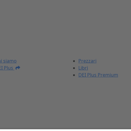
I NOSTRI PRODOTTI
i siamo
Prezzari
I Plus
Libri
DEI Plus Premium