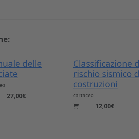
he:
uale delle
Classificazione 
ciate
rischio sismico d
costruzioni
ceo
27,00€
cartaceo
12,00€