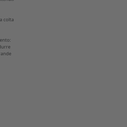
a colta
vento:
idurre
grande