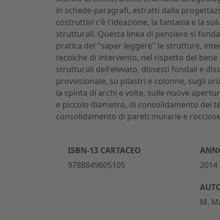
in schede-paragrafi, estratti dalla progettazi
costruttivi c'è l'ideazione, la fantasia e la s
strutturali. Questa linea di pensiero si fonda
pratica del "saper leggere" le strutture, int
tecniche di intervento, nel rispetto del bene su
strutturali dell'elevato, dissesti fondali e d
provvisionale, su pilastri e colonne, sugli o
la spinta di archi e volte, sulle nuove apertu
e piccolo diametro, di consolidamento dei ter
consolidamento di pareti murarie e rocciose 
ISBN-13 CARTACEO
ANNO
9788849605105
2014
AUT
M. Ma