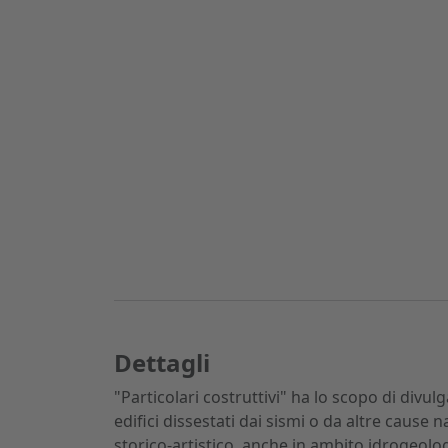
Dettagli
"Particolari costruttivi" ha lo scopo di divu
edifici dissestati dai sismi o da altre cause
storico-artistico, anche in ambito idrogeologi