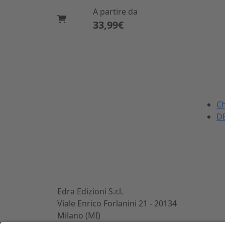
A partire da
33,99€
La DEI
Dal 1869 nel settore
Ch
dell'ingegneria civile e
DE
dell'architettura.
Sviluppiamo, realizziamo e
commercializziamo potenti
strumenti per gli operatori
del mondo delle costruzioni.
Edra Edizioni S.r.l.
Viale Enrico Forlanini 21 - 20134
Milano (MI)