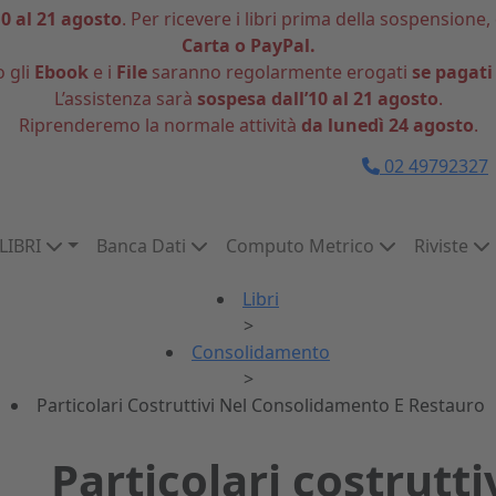
10 al 21 agosto
. Per ricevere i libri prima della sospensione,
Carta o PayPal.
o gli
Ebook
e i
File
saranno regolarmente erogati
se pagati
L’assistenza sarà
sospesa dall’10 al 21 agosto
.
Riprenderemo la normale attività
da lunedì 24 agosto
.
02 49792327
LIBRI
Banca Dati
Computo Metrico
Riviste
Libri
>
Consolidamento
>
Particolari Costruttivi Nel Consolidamento E Restauro
Particolari costrutti