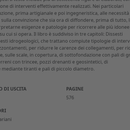
one di interventi effettivamente realizzati. Nei particolari
oluzione, prima artigianale e poi ingegneristica, alle necessità
 sulla convinzione che sia ora di diffondere, prima di tutto, l
erpretarne esigenze e patologie per ricorrere alle più idonee
 cui si opera. Il libro è suddiviso in tre capitoli: Dissesti
issesti idrogeologici, che trattano compiute tipologie di inter
rizzontamenti, per ridurre le carenze dei collegamenti, per r
re, sulle scale, in copertura, di sottofondazione con pali di 
reni con trincee, pozzi drenanti e geosintetici, di
mediante tiranti e pali di piccolo diametro.
 DI USCITA
PAGINE
576
ORI
riani