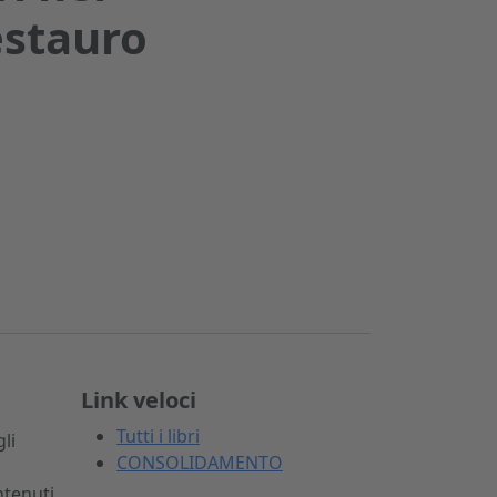
estauro
Link veloci
Tutti i libri
li
CONSOLIDAMENTO
ntenuti