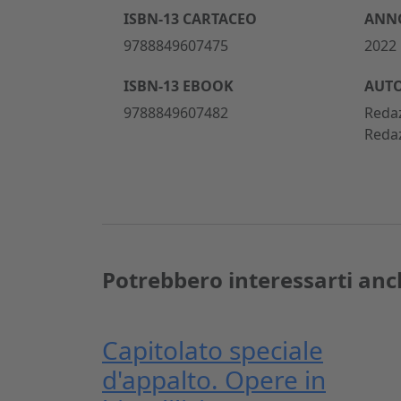
ISBN-13 CARTACEO
ANNO
9788849607475
2022
ISBN-13 EBOOK
AUT
9788849607482
Reda
Redaz
Potrebbero interessarti anc
Capitolato speciale
d'appalto. Opere in