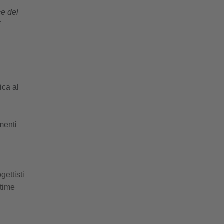
e del
i
e
ica al
menti
gettisti
ltime