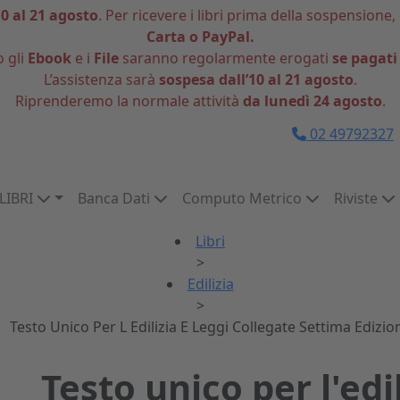
10 al 21 agosto
. Per ricevere i libri prima della sospensione,
Carta o PayPal.
o gli
Ebook
e i
File
saranno regolarmente erogati
se pagati
L’assistenza sarà
sospesa dall’10 al 21 agosto
.
Riprenderemo la normale attività
da lunedì 24 agosto
.
02 49792327
LIBRI
Banca Dati
Computo Metrico
Riviste
Libri
>
Edilizia
>
Testo Unico Per L Edilizia E Leggi Collegate Settima Edizio
Testo unico per l'edil