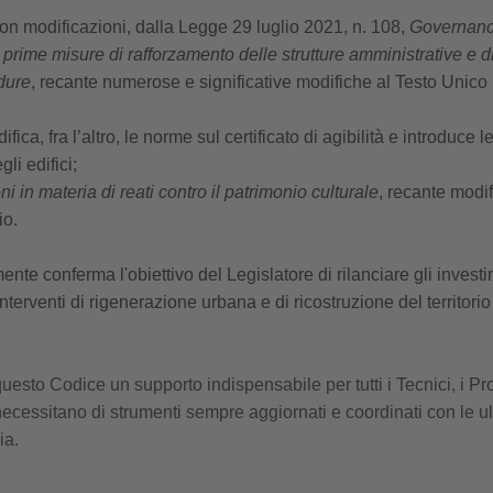
con modificazioni, dalla Legge 29 luglio 2021, n. 108,
Governanc
 prime misure di rafforzamento delle strutture amministrative e d
dure
, recante numerose e significative modifiche al Testo Unico
a, fra l’altro, le norme sul certificato di agibilità e introduce l
gli edifici;
i in materia di reati contro il patrimonio culturale
, recante modif
io.
te conferma l'obiettivo del Legislatore di rilanciare gli investi
terventi di rigenerazione urbana e di ricostruzione del territorio
esto Codice un supporto indispensabile per tutti i Tecnici, i Pro
cessitano di strumenti sempre aggiornati e coordinati con le u
ia.