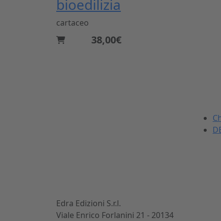
bioedilizia
cartaceo
38,00€
La DEI
Dal 1869 nel settore
Ch
dell'ingegneria civile e
DE
dell'architettura.
Sviluppiamo, realizziamo e
commercializziamo potenti
strumenti per gli operatori
del mondo delle costruzioni.
Edra Edizioni S.r.l.
Viale Enrico Forlanini 21 - 20134