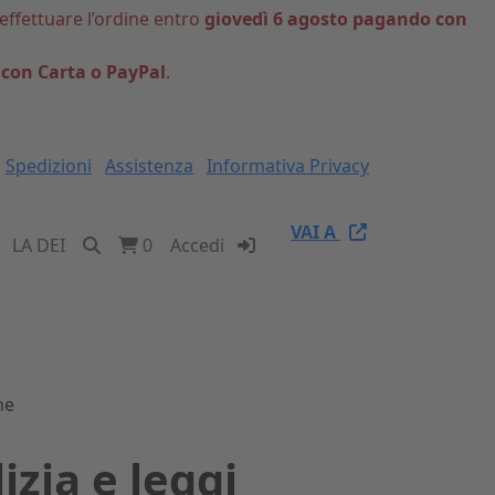
 effettuare l’ordine entro
giovedì 6 agosto pagando con
 con Carta o PayPal
.
Spedizioni
Assistenza
Informativa Privacy
VAI A
LA DEI
0
Accedi
ne
izia e leggi