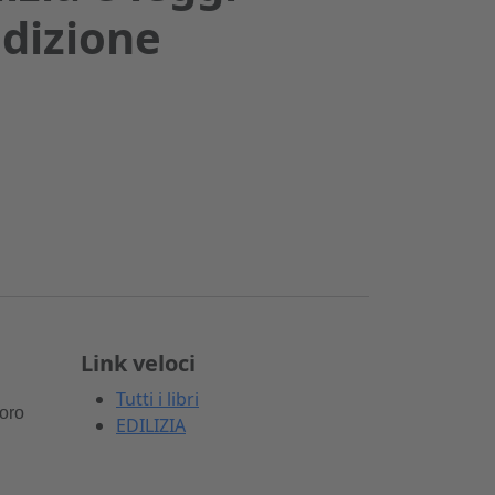
edizione
Link veloci
Tutti i libri
voro
EDILIZIA