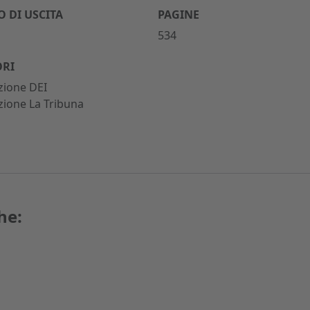
 DI USCITA
PAGINE
534
ORI
zione DEI
ione La Tribuna
he: