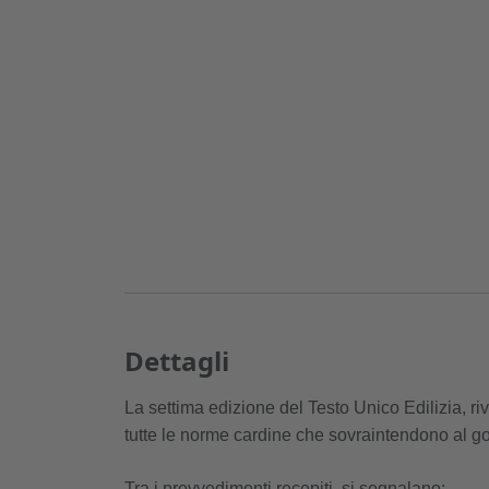
Dettagli
La settima edizione del Testo Unico Edilizia, ri
tutte le norme cardine che sovraintendono al gov
Tra i provvedimenti recepiti, si segnalano: