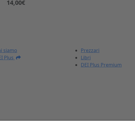
14,00€
I NOSTRI PRODOTTI
i siamo
Prezzari
I Plus
Libri
DEI Plus Premium