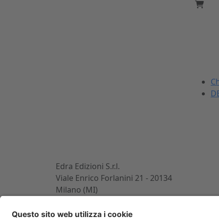
La DEI
Dal 1869 nel settore
Ch
dell'ingegneria civile e
DE
dell'architettura.
Sviluppiamo, realizziamo e
commercializziamo potenti
strumenti per gli operatori
del mondo delle costruzioni.
Edra Edizioni S.r.l.
Viale Enrico Forlanini 21 - 20134
Milano (MI)
P. IVA e C.F. 14392510963