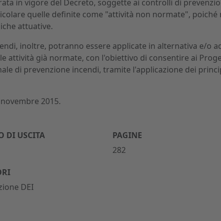
ntrata in vigore del Decreto, soggette ai controlli di prevenzi
ticolare quelle definite come "attività non normate", poiché
iche attuative.
di, inoltre, potranno essere applicate in alternativa e/o a
le attività già normate, con l'obiettivo di consentire ai Proge
e di prevenzione incendi, tramite l'applicazione dei princi
18 novembre 2015.
 DI USCITA
PAGINE
282
ORI
zione DEI