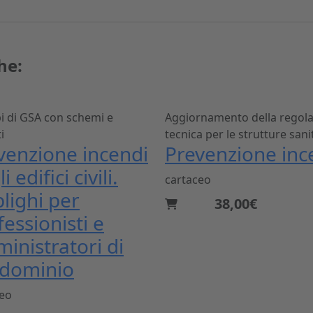
he:
 di GSA con schemi e
Aggiornamento della regol
i
tecnica per le strutture sani
venzione incendi
Prevenzione inc
i edifici civili.
cartaceo
lighi per
38,00€
fessionisti e
inistratori di
dominio
ceo