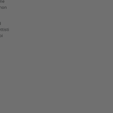
one
 non
d
ttisti
pi