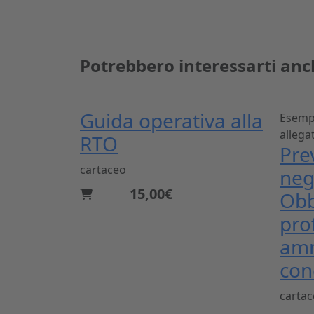
Potrebbero interessarti anc
Guida operativa alla
Esempi
allegat
RTO
Pre
cartaceo
negl
15,00€
Obb
pro
amm
con
carta