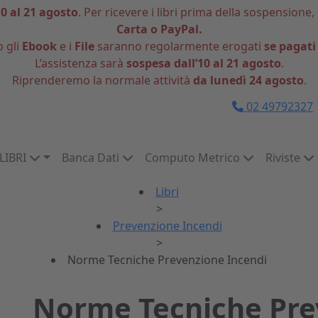
10 al 21 agosto
. Per ricevere i libri prima della sospensione,
Carta o PayPal.
o gli
Ebook
e i
File
saranno regolarmente erogati
se pagati
L’assistenza sarà
sospesa dall’10 al 21 agosto
.
Riprenderemo la normale attività
da lunedì 24 agosto
.
02 49792327
LIBRI
Banca Dati
Computo Metrico
Riviste
Libri
>
Prevenzione Incendi
>
Norme Tecniche Prevenzione Incendi
Norme Tecniche Pre