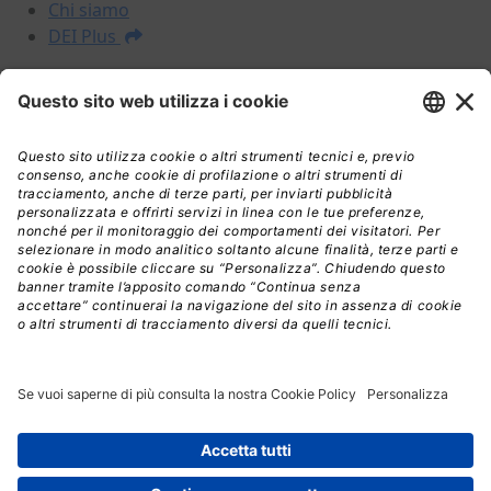
Chi siamo
DEI Plus
I NOSTRI PRODOTTI
Prezzari
Libri
DEI Plus Premium
INFORMAZIONI LEGALI
Informativa Privacy
Termini e condizioni
Nota legale
Licenza d'uso
Spedizioni
Assistenza
© Copyright 2026, Edra Edizioni S.r.l. - Diritti riservati |
All rights reserved