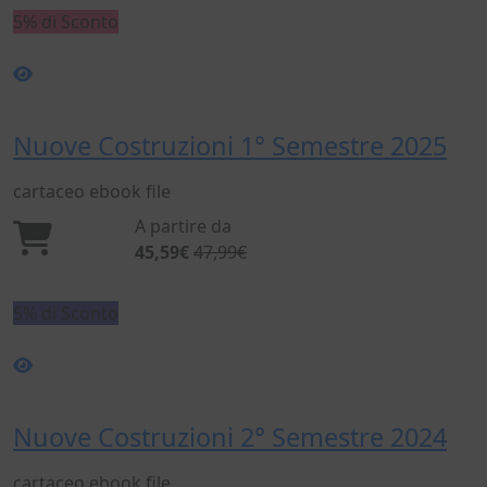
5% di Sconto
Nuove Costruzioni 1° Semestre 2025
cartaceo
ebook
file
A partire da
45,59€
47,99€
5% di Sconto
Nuove Costruzioni 2° Semestre 2024
cartaceo
ebook
file