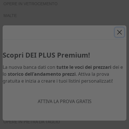
OPERE IN VETROCEMENTO
MALTE
MASSETTI, SOTTOFONDI, VESPAI, DRENAGGI
OPERE MURARIE
CONDOTTI E CANNE FUMARIE
Scopri DEI PLUS Premium!
OPERE DI PROTEZIONE TERMICA ED ACUSTICA
La nuova banca dati con
tutte le voci dei prezzari
dei e
lo
storico dell'andamento prezzi
. Attiva la prova
TETTI E MANTI DI COPERTURA
gratuita e inizia a creare i tuoi listini personalizzati!
OPERE DA LATTONIERE E FOGNATIZIE
IMPERMEABILIZZAZIONI
ATTIVA LA PROVA GRATIS
PAVIMENTI
OPERE IN PIETRA DA TAGLIO