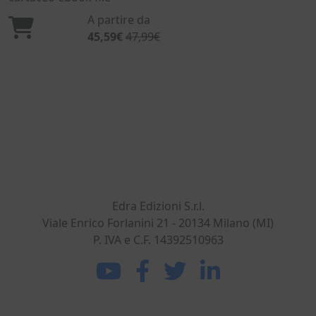
A partire da
45,59€
47,99€
Dal 1869 nel settore dell'ingegneria civile e
dell'architettura. Sviluppiamo, realizziamo e
commercializziamo potenti strumenti per gli
operatori del mondo delle costruzioni.
Edra Edizioni S.r.l.
Viale Enrico Forlanini 21 - 20134 Milano (MI)
P. IVA e C.F. 14392510963
La DEI