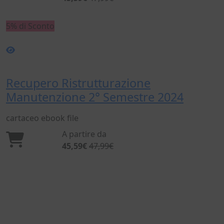
5% di Sconto
Recupero Ristrutturazione
Manutenzione 2° Semestre 2024
cartaceo
ebook
file
A partire da
45,59€
47,99€
Dal 1869 nel settore dell'ingegneria civile e