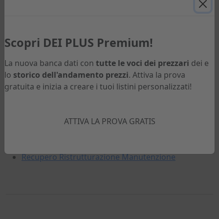
Sfoglia il volume
Scopri DEI PLUS Premium!
Indice
La nuova banca dati con
tutte le voci dei prezzari
dei e
Avvertenze
lo
storico dell'andamento prezzi
. Attiva la prova
I costi della manodopera edile di tutte le province
gratuita e inizia a creare i tuoi listini personalizzati!
italiane
Esempio
Link veloci
ATTIVA LA PROVA GRATIS
Tutti i prezzari
DEI
Recupero Ristrutturazione Manutenzione