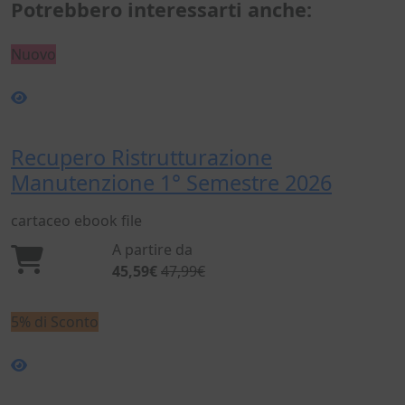
Potrebbero interessarti anche:
Nuovo
Recupero Ristrutturazione
Manutenzione 1° Semestre 2026
cartaceo
ebook
file
A partire da
45,59€
47,99€
5% di Sconto