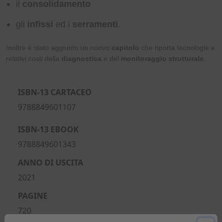
il
consolidamento
gli
infissi
ed i
serramenti
.
Inoltre è stato aggiunto un nuovo
capitolo
che riporta tecnologie e
relativi costi della
diagnostica
e del
monitoraggio strutturale
.
ISBN-13 CARTACEO
9788849601107
ISBN-13 EBOOK
9788849601343
ANNO DI USCITA
2021
PAGINE
720