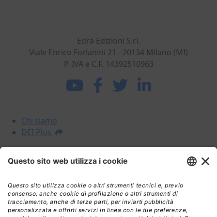
dell'architettura. Sviluppiamo, realizziamo e
commercializziamo potenti strumenti per gli
operatori del mondo delle costruzioni.
Edra Edizioni S.r.l.
Viale Enrico Forlanini 21 - 20134 Milano (MI)
P. IVA e C.F. 14392510963
La DEI
Chi siamo
DEI Plus
I NOSTRI PRODOTTI
Prezzari
Libri
DEI Plus Premium
INFORMAZIONI LEGALI