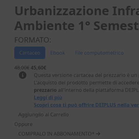
Urbanizzazione Infr
Ambiente 1° Semest
FORMATO:
Cartaceo
Ebook
File computometrico
48,00€
45,60€
Questa versione cartacea del prezzario è un
L'acquisto del prodotto permette di accedere
prezzario
all'interno della piattaforma DEIP
Leggi di più
Scopri cosa ti può offrire DEIPLUS nella 
Aggiungilo al Carrello
Oppure
COMPRALO IN ABBONAMENTO*