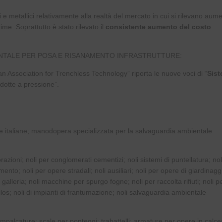
ci e metallici relativamente alla realtà del mercato in cui si rilevano aum
rime. Soprattutto è stato rilevato il
consistente aumento del costo
ENTALE PER POSA E RISANAMENTO INFRASTRUTTURE:
lian Association for Trenchless Technology” riporta le nuove voci di “
Sist
ndotte a pressione”.
e italiane; manodopera specializzata per la salvaguardia ambientale
azioni; noli per conglomerati cementizi; noli sistemi di puntellatura; nol
nto; noli per opere stradali; noli ausiliari; noli per opere di giardinaggi
galleria; noli macchine per spurgo fogne; noli per raccolta rifiuti; noli p
 silos; noli di impianti di frantumazione; noli salvaguardia ambientale
impalcature; scale per ponteggi; trabattelli; armature per opere in calce