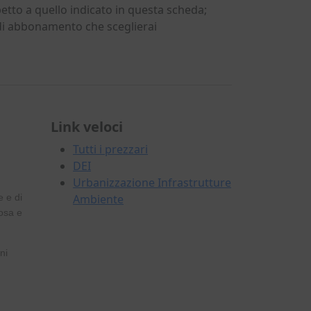
petto a quello indicato in questa scheda;
 di abbonamento che sceglierai
Link veloci
Tutti i prezzari
DEI
Urbanizzazione Infrastrutture
,
e e di
Ambiente
posa e
ni