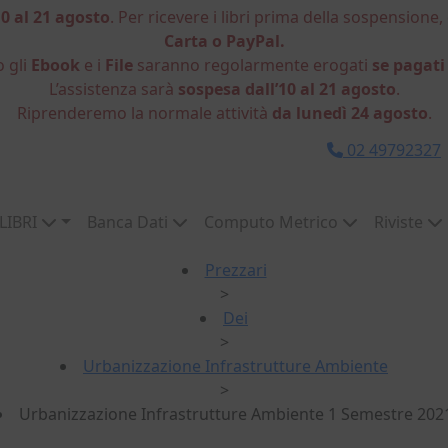
10 al 21 agosto
. Per ricevere i libri prima della sospensione,
Carta o PayPal.
o gli
Ebook
e i
File
saranno regolarmente erogati
se pagati
L’assistenza sarà
sospesa dall’10 al 21 agosto
.
Riprenderemo la normale attività
da lunedì 24 agosto
.
02 49792327
LIBRI
Banca Dati
Computo Metrico
Riviste
Prezzari
>
Dei
>
Urbanizzazione Infrastrutture Ambiente
>
Urbanizzazione Infrastrutture Ambiente 1 Semestre 202