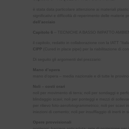
è stata data particolare attenzione ai materiali plasti
significativi e difficoltà di reperimento delle materie p
dell’acciaio
Capitolo 6
– TECNICHE A BASSO IMPATTO AMBI
il capitolo, redatto in collaborazione con la IATT “Ita
CIPP
(Cured in place pipe) per la riabilitazione di co
Di seguito gli argomenti del prezzario:
Mano d’opera
mano d’opera – media nazionale e di tutte le provinc
Noli – costi orari
noli per movimento di terra; noli per sondaggi e perfor
blindaggio scavi; noli per ponteggi e mezzi di sollevame
per rilievo foto-aerofotogrammetrico; noli per scavi in 
iniezioni di cemento; noli per insufflaggio di inerti in
Opere provvisionali
ponteggi; barriere anticaduta; rete di protezione per 