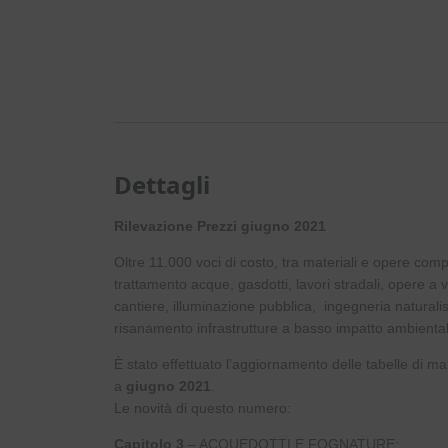
Dettagli
Rilevazione Prezzi giugno 2021
Oltre 11.000 voci di costo, tra materiali e opere comp
trattamento acque, gasdotti, lavori stradali, opere a 
cantiere, illuminazione pubblica, ingegneria naturalis
risanamento infrastrutture a basso impatto ambiental
È stato effettuato l’aggiornamento delle tabelle di mano
a
giugno 2021
.
Le novità di questo numero:
Capitolo 3
– ACQUEDOTTI E FOGNATURE: