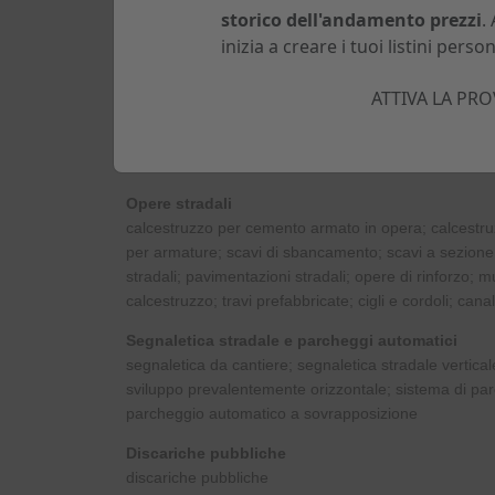
storico dell'andamento prezzi
.
Gasdotti
inizia a creare i tuoi listini person
tubi in acciaio; tubi in polietilene
Tecniche a basso impatto ambientale per posa e 
ATTIVA LA PRO
indagini del sottosuolo; perforazioni con tecnologie n
cavi in fibra ottica; riabilitazione di condotte esistenti
Trenchless Thechnologies).
Opere stradali
calcestruzzo per cemento armato in opera; calcestruz
per armature; scavi di sbancamento; scavi a sezione ob
stradali; pavimentazioni stradali; opere di rinforzo; m
calcestruzzo; travi prefabbricate; cigli e cordoli; can
Segnaletica stradale e parcheggi automatici
segnaletica da cantiere; segnaletica stradale vertica
sviluppo prevalentemente orizzontale; sistema di pa
parcheggio automatico a sovrapposizione
Discariche pubbliche
discariche pubbliche