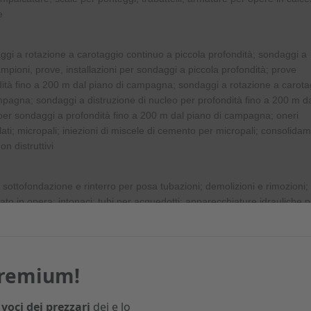
e
aggi a rotazione a carotaggio continuo a piccola profondità; sondaggi a
ampioni, prove, installazioni per sondaggi a piccola profondità; prove
dità fino a 200 m dal piano di campagna; sondaggi a rotazione a carota
mpagna; sondaggi a distruzione di nucleo per profondità fino a 200 m d
 per sondaggi a profondità fino a 200 m dal piano di campagna; oneri
ellati; micropali; iniezioni di miscele di cemento per micropali; consolida
non distruttivi
o; sottofondazione e rinterro per posa tubazioni; demolizioni e rimozioni;
o in opera; intonaci; tubi per acquedotti; apparecchiature idrauliche p
 manufatti in calcestruzzo; messa in quota di chiusini; chiusini e griglie i
Premium!
degrassatori e dissabbiatori; deoliatori; fosse biologiche tipo imhoff; vas
; depuratori biologici con filtri percolatori; depuratori biologici a doppio 
 voci dei prezzari
dei e lo