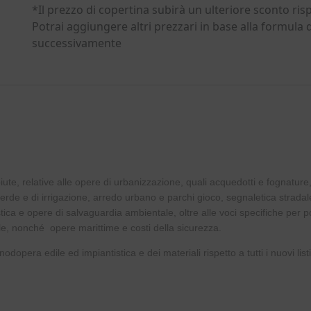
*Il prezzo di copertina subirà un ulteriore sconto ris
Potrai aggiungere altri prezzari in base alla formula
successivamente
iute, relative alle opere di urbanizzazione, quali acquedotti e fognature
verde e di irrigazione, arredo urbano e parchi gioco, segnaletica stradal
tica e opere di salvaguardia ambientale, oltre alle voci specifiche per 
e, nonché opere marittime e costi della sicurezza.
dopera edile ed impiantistica e dei materiali rispetto a tutti i nuovi listi