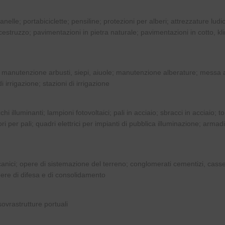
ntanelle; portabiciclette; pensiline; protezioni per alberi; attrezzature ludi
estruzzo; pavimentazioni in pietra naturale; pavimentazioni in cotto, kli
; manutenzione arbusti, siepi, aiuole; manutenzione alberature; messa 
i irrigazione; stazioni di irrigazione
 illuminanti; lampioni fotovoltaici; pali in acciaio; sbracci in acciaio; to
ori per pali; quadri elettrici per impianti di pubblica illuminazione; armadi
anici; opere di sistemazione del terreno; conglomerati cementizi, cas
ere di difesa e di consolidamento
 sovrastrutture portuali