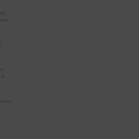
che;
nker,
a
rri
 in
seforme