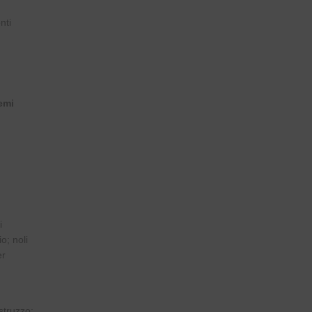
enti
emi
i
o; noli
er
struzzo;