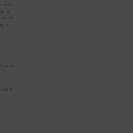
 strade;
oni e
erei ed
i per
eria di
r opere
;