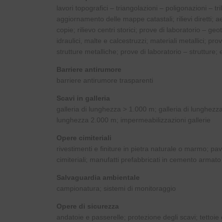
lavori topografici – triangolazioni – poligonazioni – tr
aggiornamento delle mappe catastali; rilievi diretti; 
copie; rilievo centri storici; prove di laboratorio – ge
idraulici, malte e calcestruzzi; materiali metallici; p
strutture metalliche; prove di laboratorio – strutture; 
Barriere antirumore
barriere antirumore trasparenti
Scavi in galleria
galleria di lunghezza > 1.000 m; galleria di lunghezz
lunghezza 2.000 m; impermeabilizzazioni gallerie
Opere cimiteriali
rivestimenti e finiture in pietra naturale o marmo; pa
cimiteriali; manufatti prefabbricati in cemento armato
Salvaguardia ambientale
campionatura; sistemi di monitoraggio
Opere di sicurezza
andatoie e passerelle; protezione degli scavi; tettoie d