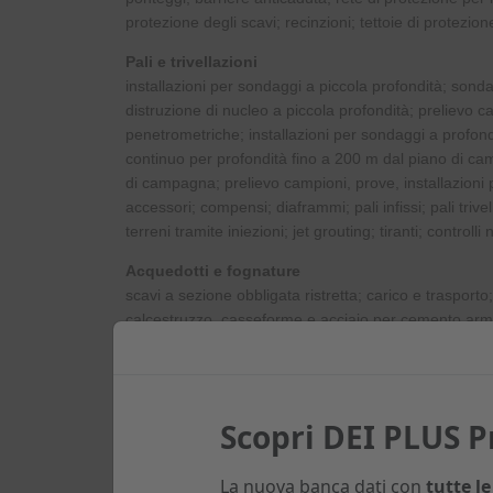
protezione degli scavi; recinzioni; tettoie di protezion
Pali e trivellazioni
installazioni per sondaggi a piccola profondità; sond
distruzione di nucleo a piccola profondità; prelievo c
penetrometriche; installazioni per sondaggi a profon
continuo per profondità fino a 200 m dal piano di ca
di campagna; prelievo campioni, prove, installazioni
accessori; compensi; diaframmi; pali infissi; pali triv
terreni tramite iniezioni; jet grouting; tiranti; controlli 
Acquedotti e fognature
scavi a sezione obbligata ristretta; carico e trasport
calcestruzzo, casseforme e acciaio per cemento armat
acquedotti; tubi per fognature; pozzetti in polietilene;
chiusini e griglie in materiale composito
Trattamento acque
Scopri DEI PLUS 
serbatoi interrati; accessori; stazioni di irrigazione; 
biologiche settiche; depuratori biologici a fanghi attivi
impianti di fitodepurazione; impianti di prima pioggia
La nuova banca dati con
tutte le