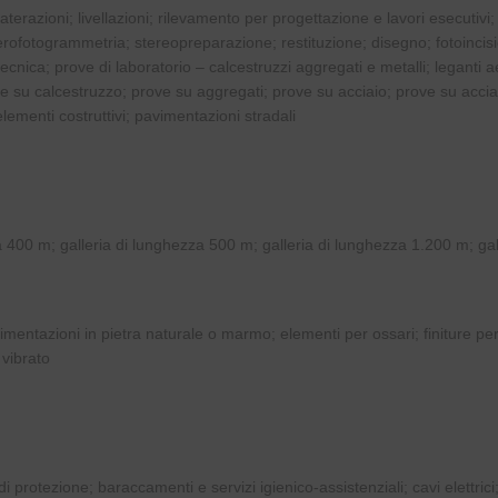
ilaterazioni; livellazioni; rilevamento per progettazione e lavori esecutivi;
aerofotogrammetria; stereopreparazione; restituzione; disegno; fotoincisi
otecnica; prove di laboratorio – calcestruzzi aggregati e metalli; leganti a
rove su calcestruzzo; prove su aggregati; prove su acciaio; prove su accia
elementi costruttivi; pavimentazioni stradali
a 400 m; galleria di lunghezza 500 m; galleria di lunghezza 1.200 m; gall
vimentazioni in pietra naturale o marmo; elementi per ossari; finiture pe
 vibrato
i protezione; baraccamenti e servizi igienico-assistenziali; cavi elettrici