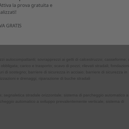
 Attiva la prova gratuita e
alizzati!
risanamento infrastrutture
VA GRATIS
on invasive; micro/minitunnelling; spingitubo; pressotrivellazione; minitr
. Capitolo realizzato in collaborazione con lo I.A.T.T. (Italia Association fo
zi autocompattanti; sovrapprezzi ai getti di calcestruzzo; casseforme; 
bligata; carico e trasporto; scavo di pozzi; rilevati stradali; fondazion
uri di sostegno; barriere di sicurezza in acciaio; barriere di sicurezza in
alizzazioni e drenaggi; riparazione di buche stradali
le; segnaletica stradale orizzontale; sistema di parcheggio automatico a
rcheggio automatico a sviluppo prevalentemente verticale; sistema di