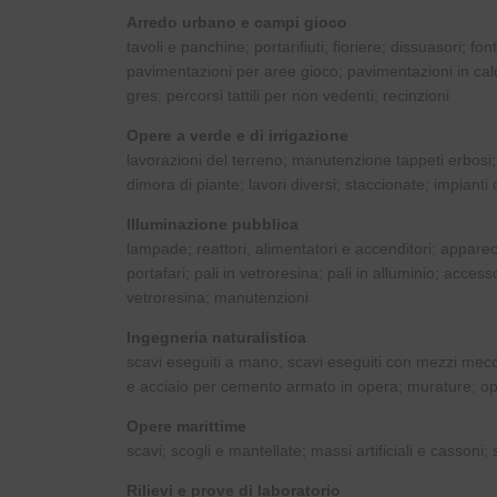
Arredo urbano e campi gioco
tavoli e panchine; portarifiuti; fioriere; dissuasori; fo
pavimentazioni per aree gioco; pavimentazioni in calc
gres; percorsi tattili per non vedenti; recinzioni
Opere a verde e di irrigazione
lavorazioni del terreno; manutenzione tappeti erbosi
dimora di piante; lavori diversi; staccionate; impianti d
Illuminazione pubblica
lampade; reattori, alimentatori e accenditori; apparecchi
portafari; pali in vetroresina; pali in alluminio; access
vetroresina; manutenzioni
Ingegneria naturalistica
scavi eseguiti a mano; scavi eseguiti con mezzi mecc
e acciaio per cemento armato in opera; murature; op
Opere marittime
scavi; scogli e mantellate; massi artificiali e cassoni;
Rilievi e prove di laboratorio