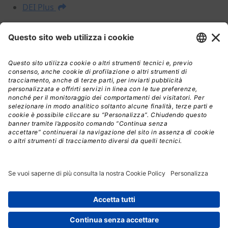
DEI Plus
I NOSTRI PRODOTTI
Prezzari
Libri
DEI Plus Premium
INFORMAZIONI LEGALI
Informativa Privacy
Termini e condizioni
Nota legale
Licenza d'uso
Spedizioni
Assistenza
© Copyright 2026, Edra Edizioni S.r.l. - Diritti riservati |
All rights reserved