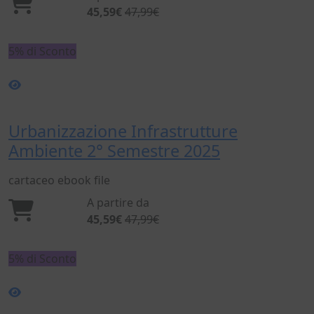
45,59€
47,99€
5% di Sconto
Urbanizzazione Infrastrutture
Ambiente 2° Semestre 2025
cartaceo
ebook
file
A partire da
45,59€
47,99€
5% di Sconto