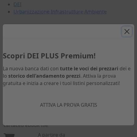
DEI
Urbanizzazione Infrastrutture Ambiente
Potrebbero interessarti anche:
Scopri DEI PLUS Premium!
La nuova banca dati con
tutte le voci dei prezzari
dei e
Nuovo
lo
storico dell'andamento prezzi
. Attiva la prova
gratuita e inizia a creare i tuoi listini personalizzati!
Urbanizzazione Infrastrutture
ATTIVA LA PROVA GRATIS
Ambiente 1° Semestre 2026
cartaceo
ebook
file
A partire da