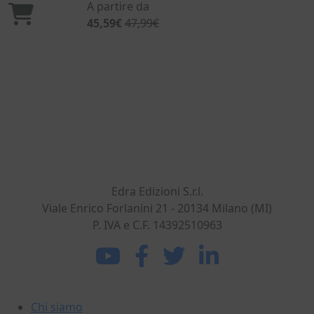
A partire da
45,59€
47,99€
Dal 1869 nel settore dell'ingegneria civile e
dell'architettura. Sviluppiamo, realizziamo e
commercializziamo potenti strumenti per gli
operatori del mondo delle costruzioni.
Edra Edizioni S.r.l.
Viale Enrico Forlanini 21 - 20134 Milano (MI)
P. IVA e C.F. 14392510963
La DEI
Chi siamo