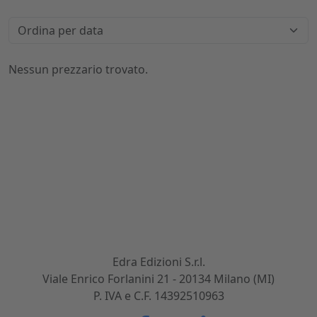
Nessun prezzario trovato.
Dal 1869 nel settore dell'ingegneria civile e
dell'architettura. Sviluppiamo, realizziamo e
commercializziamo potenti strumenti per gli
operatori del mondo delle costruzioni.
Edra Edizioni S.r.l.
Viale Enrico Forlanini 21 - 20134 Milano (MI)
P. IVA e C.F. 14392510963