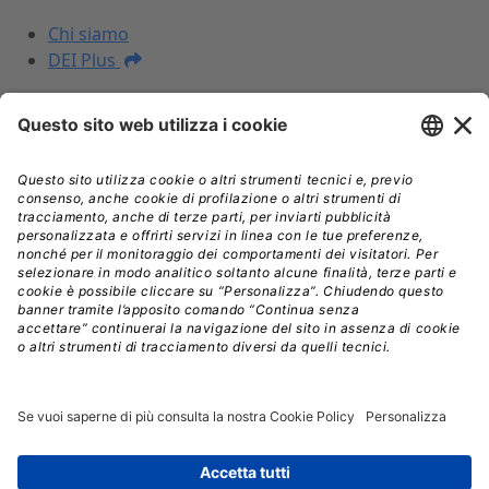
La DEI
Chi siamo
DEI Plus
I NOSTRI PRODOTTI
Prezzari
Libri
DEI Plus Premium
INFORMAZIONI LEGALI
Informativa Privacy
Termini e condizioni
Nota legale
Licenza d'uso
Spedizioni
Assistenza
© Copyright 2026, Edra Edizioni S.r.l. - Diritti riservati |