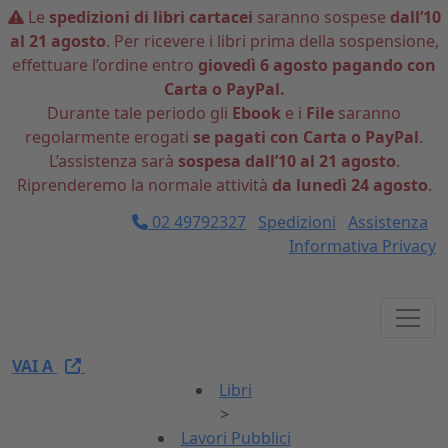
Le
spedizioni di libri cartacei
saranno sospese
dall’10
al 21 agosto
. Per ricevere i libri prima della sospensione,
effettuare l’ordine entro
giovedì 6 agosto pagando con
Carta o PayPal.
Durante tale periodo gli
Ebook
e i
File
saranno
regolarmente erogati
se pagati con Carta o PayPal
.
L’assistenza sarà
sospesa dall’10 al 21 agosto
.
Riprenderemo la normale attività
da lunedì 24 agosto
.
02 49792327
Spedizioni
Assistenza
Informativa Privacy
VAI A
Libri
>
Lavori Pubblici