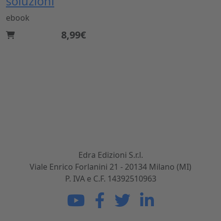
soluzioni
ebook
8,99€
Dal 1869 nel settore dell'ingegneria civile e
dell'architettura. Sviluppiamo, realizziamo e
commercializziamo potenti strumenti per gli
operatori del mondo delle costruzioni.
Edra Edizioni S.r.l.
Viale Enrico Forlanini 21 - 20134 Milano (MI)
P. IVA e C.F. 14392510963