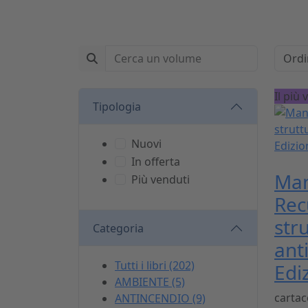
Il più
Tipologia
Nuovi
In offerta
Man
Più venduti
Rec
str
Categoria
ant
Tutti i libri (202)
Edi
AMBIENTE (5)
carta
ANTINCENDIO (9)