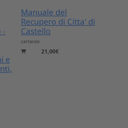
Manuale del
Recupero di Citta' di
 -
Castello
cartaceo
21,00€
i e
nti,