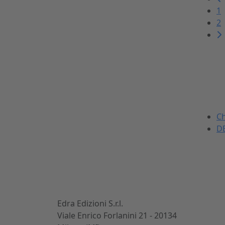
1
2
La DEI
Dal 1869 nel settore
Ch
dell'ingegneria civile e
DE
dell'architettura.
Sviluppiamo, realizziamo e
commercializziamo potenti
strumenti per gli operatori
del mondo delle costruzioni.
Edra Edizioni S.r.l.
Viale Enrico Forlanini 21 - 20134