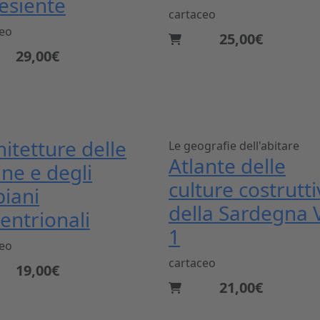
lesiente
cartaceo
ceo
25,00€
29,00€
hitetture delle
Le geografie dell'abitare
Atlante delle
ine e degli
culture costrutt
piani
della Sardegna
tentrionali
1
ceo
cartaceo
19,00€
21,00€