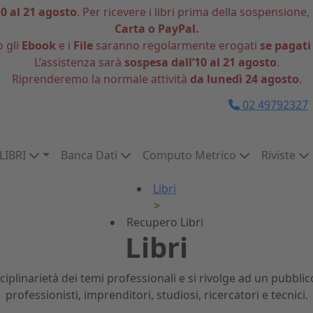
10 al 21 agosto
. Per ricevere i libri prima della sospensione,
Carta o PayPal.
o gli
Ebook
e i
File
saranno regolarmente erogati
se pagati
L’assistenza sarà
sospesa dall’10 al 21 agosto
.
Riprenderemo la normale attività
da lunedì 24 agosto
.
02 49792327
LIBRI
Banca Dati
Computo Metrico
Riviste
Libri
>
Recupero Libri
Libri
disciplinarietà dei temi professionali e si rivolge ad un pubb
professionisti, imprenditori, studiosi, ricercatori e tecnici.