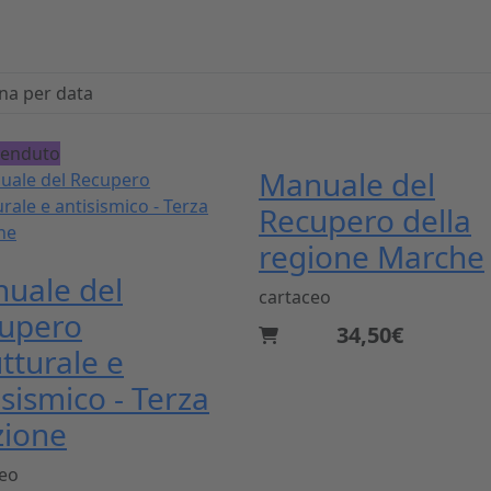
 venduto
Manuale del
Recupero della
regione Marche
uale del
cartaceo
upero
34,50€
utturale e
isismico - Terza
zione
ceo