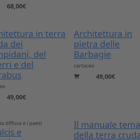
68,00€
hitettura in terra
Architettura in
da dei
pietra delle
pidani, del
Barbagie
rri e del
cartaceo
rabus
49,00€
ceo
49,00€
Il manuale tema
zia diffusa e i paesi
ulcis e
della terra crud