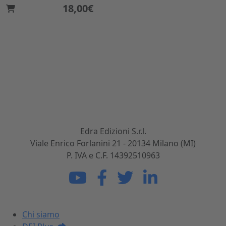
18,00€
Dal 1869 nel settore dell'ingegneria civile e
dell'architettura. Sviluppiamo, realizziamo e
commercializziamo potenti strumenti per gli
operatori del mondo delle costruzioni.
Edra Edizioni S.r.l.
Viale Enrico Forlanini 21 - 20134 Milano (MI)
P. IVA e C.F. 14392510963
La DEI
Chi siamo