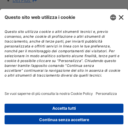
DEI Plus
I NOSTRI PRODOTTI
Prezzari
Libri
DEI Plus Premium
INFORMAZIONI LEGALI
Informativa Privacy
Termini e condizioni
Nota legale
Licenza d'uso
Spedizioni
Assistenza
© Copyright 2026, Edra Edizioni S.r.l. - Diritti riservati |
All rights reserved