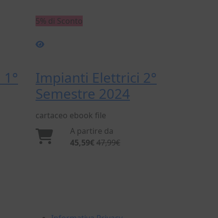
5% di Sconto
i 1°
Impianti Elettrici 2°
Semestre 2024
cartaceo
ebook
file
A partire da
45,59€
47,99€
INFORMAZIONI LEGALI