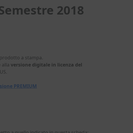
° Semestre 2018
 prodotto a stampa.
 alla
versione digitale in licenza del
LUS.
versione PREMIUM
petto a quello indicato in questa scheda;