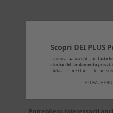
Dettagli
Scopri DEI PLUS 
La nuova banca dati con
tutte le
ISBN-13 CARTACEO
ANNO
storico dell'andamento prezzi
.
9788849698121
2018
inizia a creare i tuoi listini person
ATTIVA LA PRO
Potrebbero interessarti anc