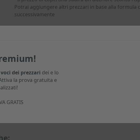
Potrai aggiungere altri prezzari in base alla formula
successivamente
Premium!
 voci dei prezzari
dei e lo
 DI USCITA
PAGINE
 Attiva la prova gratuita e
524
alizzati!
VA GRATIS
he: