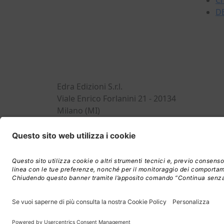
Ch
dell'ingegneria civile e
DE
dell'architettura.
Sviluppiamo, realizziamo e
commercializziamo potenti
strumenti per gli operatori
del mondo delle costruzioni.
Edra Edizioni S.r.l.
Viale Enrico Forlanini 21 - 20134
Milano (MI)
P. IVA e C.F. 14392510963
© Copyright 2026, Edra Edizioni S.r.l. - Diritti 
reserved