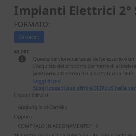
Impianti Elettrici 2
FORMATO:
Cartaceo
48,00€
Questa versione cartacea del prezzario è un
L'acquisto del prodotto permette di accedere
prezzario
all'interno della piattaforma DEIP
Leggi di più
Scopri cosa ti può offrire DEIPLUS nella 
Disponibilità: 0
Aggiungilo al Carrello
Oppure
COMPRALO IN ABBONAMENTO*
*Il prezzo di copertina subirà un ulteriore sconto ris