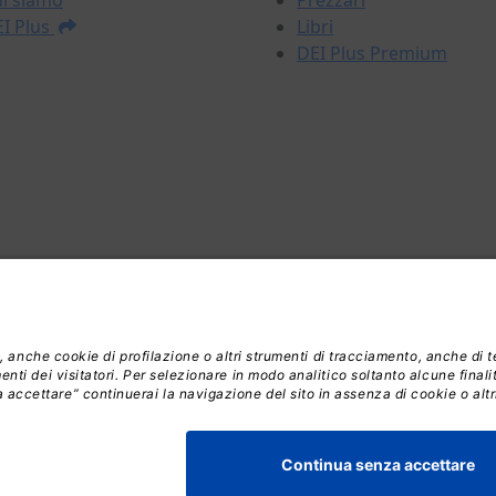
i siamo
Prezzari
I Plus
Libri
DEI Plus Premium
riservati | All rights