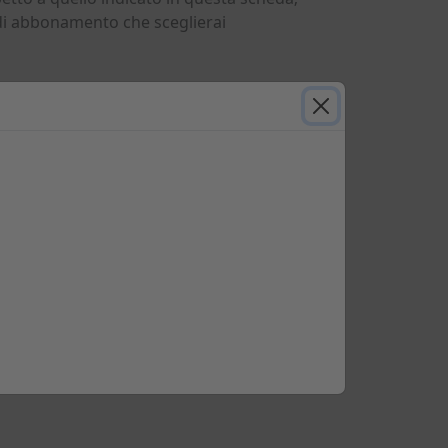
 di abbonamento che sceglierai
Link veloci
Tutti i prezzari
DEI
Impianti Elettrici