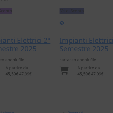
Sconto
5% di Sconto
anti Elettrici 2°
Impianti Elettric
estre 2025
Semestre 2025
ceo
ebook
file
cartaceo
ebook
file
A partire da
A partire da
45,59€
47,99€
45,59€
47,99€
I NOSTRI PRODOTTI