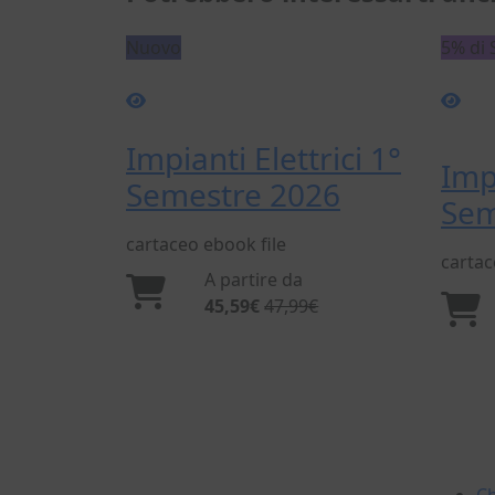
Nuovo
5% di 
Impianti Elettrici 1°
Impi
Semestre 2026
Sem
cartaceo
ebook
file
carta
A partire da
45,59€
47,99€
La DEI
Dal 1869 nel settore