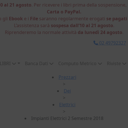
10 al 21 agosto
. Per ricevere i libri prima della sospensione,
Carta o PayPal.
o gli
Ebook
e i
File
saranno regolarmente erogati
se pagati
L’assistenza sarà
sospesa dall’10 al 21 agosto
.
Riprenderemo la normale attività
da lunedì 24 agosto
.
02 49792327
LIBRI
Banca Dati
Computo Metrico
Riviste
Prezzari
>
Dei
>
Elettrici
>
Impianti Elettrici 2 Semestre 2018