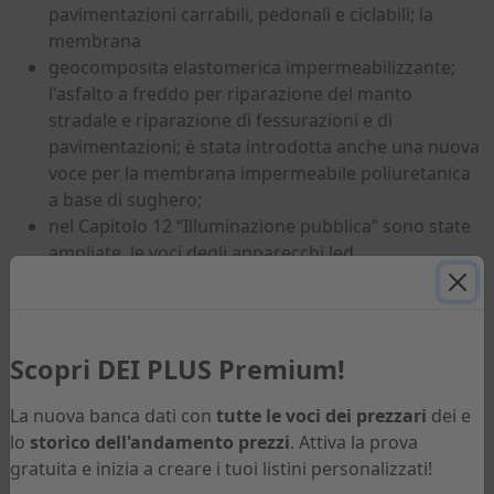
pavimentazioni carrabili, pedonali e ciclabili; la
membrana
geocomposita elastomerica impermeabilizzante;
l'asfalto a freddo per riparazione del manto
stradale e riparazione di fessurazioni e di
pavimentazioni; è stata introdotta anche una nuova
voce per la membrana impermeabile poliuretanica
a base di sughero;
nel Capitolo 12 “Illuminazione pubblica” sono state
ampliate le voci
degli apparecchi led.
ISBN-13 CARTACEO
9791255050896
Scopri DEI PLUS Premium!
ISBN-13 EBOOK
La nuova banca dati con
tutte le voci dei prezzari
dei e
lo
storico dell'andamento prezzi
. Attiva la prova
9791255050902
gratuita e inizia a creare i tuoi listini personalizzati!
ANNO DI USCITA