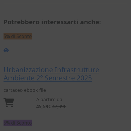
Potrebbero interessarti anche:
5% di Sconto
Urbanizzazione Infrastrutture
Ambiente 2° Semestre 2025
cartaceo
ebook
file
A partire da
45,59€
47,99€
5% di Sconto