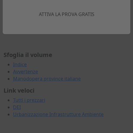
2026
ATTIVA LA PROVA GRATIS
PAGINE
520
Sfoglia il volume
Indice
Avvertenze
Manodopera province italiane
Link veloci
Tutti i prezzari
DEI
Urbanizzazione Infrastrutture Ambiente