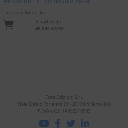
Ambiente 1° Semestre 2024
cartaceo
ebook
file
A partire da
45,59€
47,99€
Dal 1869 nel settore dell'ingegneria civile e
dell'architettura. Sviluppiamo, realizziamo e
commercializziamo potenti strumenti per gli
operatori del mondo delle costruzioni.
Edra Edizioni S.r.l.
Viale Enrico Forlanini 21 - 20134 Milano (MI)
P. IVA e C.F. 14392510963