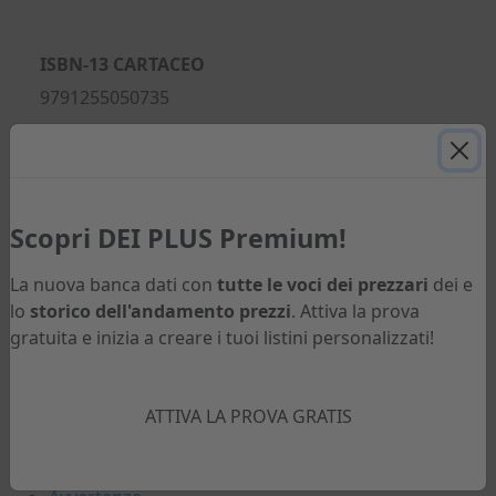
ISBN-13 CARTACEO
9791255050735
ISBN-13 EBOOK
9791255050742
ANNO DI USCITA
Scopri DEI PLUS Premium!
2025
La nuova banca dati con
tutte le voci dei prezzari
dei e
PAGINE
lo
storico dell'andamento prezzi
. Attiva la prova
526
gratuita e inizia a creare i tuoi listini personalizzati!
ATTIVA LA PROVA GRATIS
Sfoglia il volume
Indice