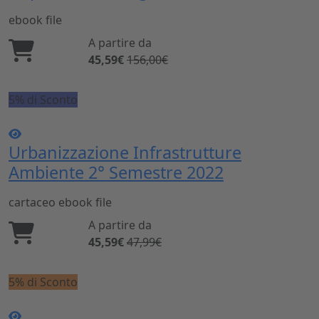
ebook
file
A partire da
45,59€
156,00€
5% di Sconto
Urbanizzazione Infrastrutture
Ambiente 2° Semestre 2022
cartaceo
ebook
file
A partire da
45,59€
47,99€
5% di Sconto