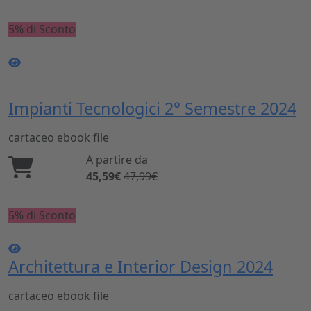
5% di Sconto
Impianti Tecnologici 2° Semestre 2024
cartaceo
ebook
file
A partire da
45,59€
47,99€
5% di Sconto
Architettura e Interior Design 2024
cartaceo
ebook
file