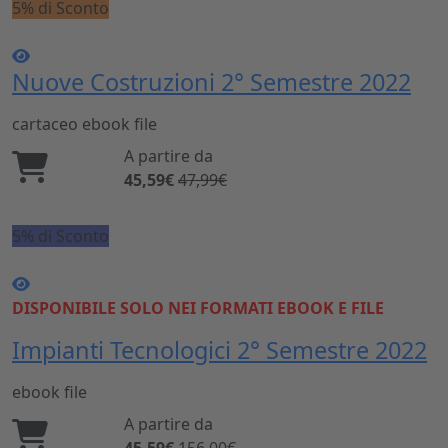
5% di Sconto
Nuove Costruzioni 2° Semestre 2022
cartaceo
ebook
file
A partire da
45,59€
47,99€
5% di Sconto
DISPONIBILE SOLO NEI FORMATI EBOOK E FILE
Impianti Tecnologici 2° Semestre 2022
ebook
file
A partire da
45,59€
156,00€