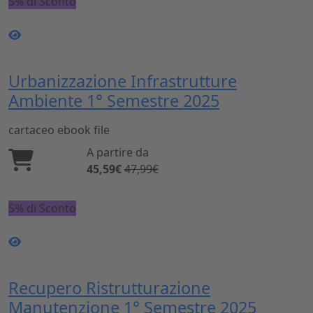
5% di Sconto
Urbanizzazione Infrastrutture
Ambiente 1° Semestre 2025
cartaceo
ebook
file
A partire da
45,59€
47,99€
5% di Sconto
Recupero Ristrutturazione
Manutenzione 1° Semestre 2025