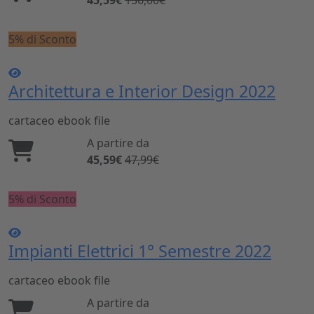
5% di Sconto
Architettura e Interior Design 2022
cartaceo
ebook
file
A partire da
45,59€
47,99€
5% di Sconto
Impianti Elettrici 1° Semestre 2022
cartaceo
ebook
file
A partire da