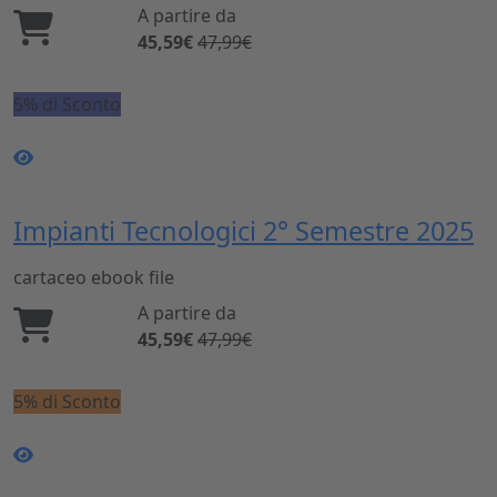
A partire da
45,59€
47,99€
5% di Sconto
Impianti Tecnologici 2° Semestre 2025
cartaceo
ebook
file
A partire da
45,59€
47,99€
5% di Sconto